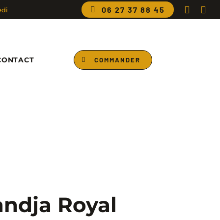
06 27 37 88 45
edi
CONTACT
COMMANDER
ndja Royal