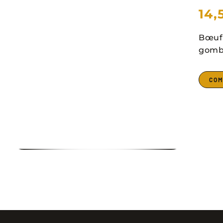
14,
Bœuf 
gombo
COM