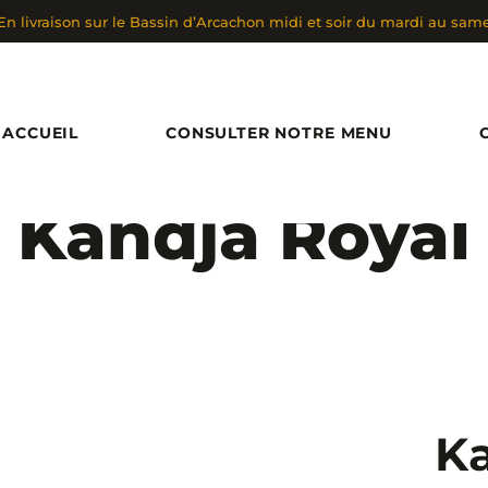
En livraison sur le Bassin d’Arcachon midi et soir du mardi au sam
ACCUEIL
CONSULTER NOTRE MENU
Kandja Royal
Ka